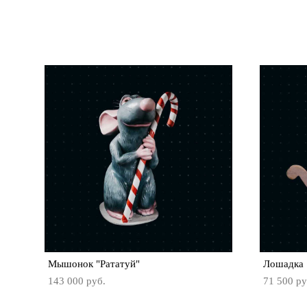
Мышонок "Рататуй"
Лошадка
143 000 pуб.
71 500 pу