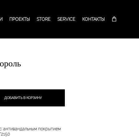
И
И
ПРОЕКТЫ
ПРОЕКТЫ
STORE
STORE
SERVICE
SERVICE
КОНТАКТЫ
КОНТАКТЫ
ороль
ДОБАВИТЬ В КОРЗИНУ
с антивандальным покрытием​​
*2150