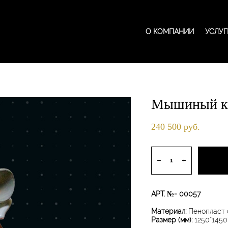
О КОМПАНИИ
О КОМПАНИИ
УСЛУГ
УСЛУГ
Мышиный к
240 500 pуб.
АРТ. №- 00057
Материал:
Пенопласт 
Размер (мм):
1250*1450