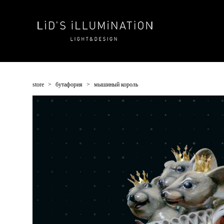
store
>
бутафория
>
мышиный король