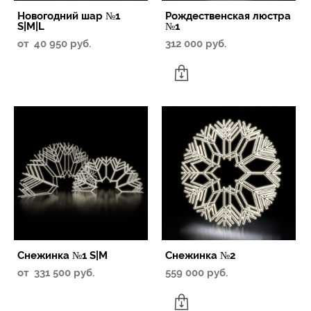
Новогодний шар №1
Рождественская люстра
S|M|L
№1
от 40 950 pуб.
312 000 pуб.
Снежинка №1 S|M
Снежинка №2
от 331 500 pуб.
559 000 pуб.