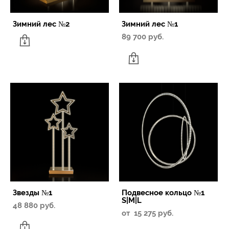
Зимний лес №2
Зимний лес №1
89 700 pуб.
Звезды №1
Подвесное кольцо №1
S|M|L
48 880 pуб.
от 15 275 pуб.