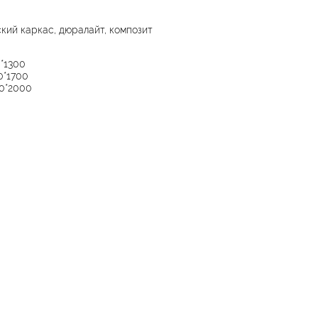
ий каркас, дюралайт, композит​​
*1300
0*1700
00*2000