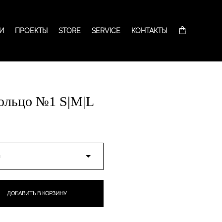
И
И
ПРОЕКТЫ
ПРОЕКТЫ
STORE
STORE
SERVICE
SERVICE
КОНТАКТЫ
КОНТАКТЫ
ольцо №1 S|M|L
м
ДОБАВИТЬ В КОРЗИНУ