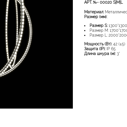
АРТ. №- 00020 S|M|L
Материал:
Металлическ
Размер (мм):
Размер S:
1300*1300
Размер M: 1700*170
Размер L: 2000*20
Мощность (Вт)​:
42 (±5)
Защита (IP)​:
IP 65​
Длина шнура (м)​:
3*​