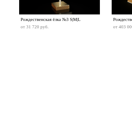
Рождественская ёлка №3 S|M|L
Рождеств
от 31 720 pуб.
от 403 00