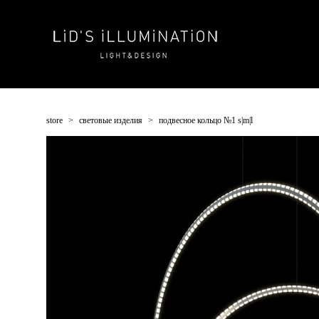
store
>
световые изделия
>
подвесное кольцо №1 s|m|l