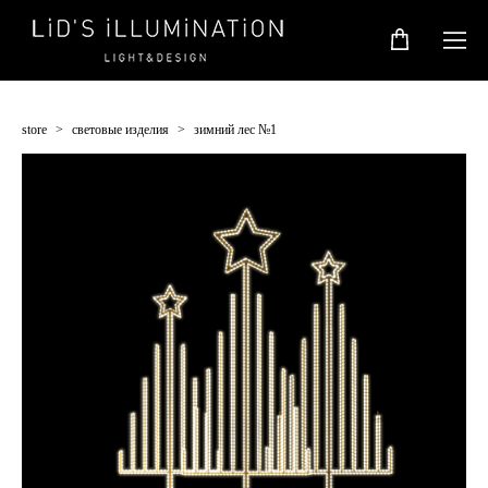
store
>
световые изделия
>
зимний лес №1