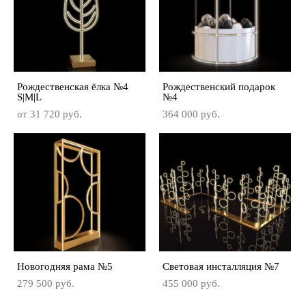
Рождественская ёлка №4
Рождественский подарок
S|M|L
№4
от 31 720 pуб.
364 000 pуб.
Новогодняя рама №5
Световая инсталляция №7
279 500 pуб.
455 000 pуб.